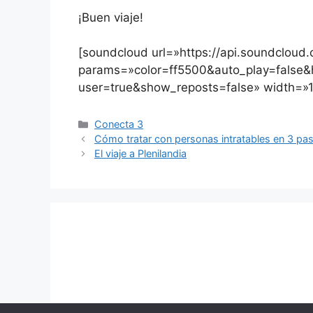
¡Buen viaje!
[soundcloud url=»https://api.soundclou
params=»color=ff5500&auto_play=false
user=true&show_reposts=false» width=»1
Categorías
Conecta 3
Cómo tratar con personas intratables en 3 pa
El viaje a Plenilandia