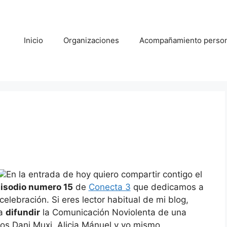
Inicio
Organizaciones
Acompañamiento person
En la entrada de hoy quiero compartir contigo el
isodio numero 15
de
Conecta 3
que dedicamos a
 celebración. Si eres lector habitual de mi blog,
a
difundir
la Comunicación Noviolenta de una
os Dani Muxi, Alicia Mánuel y yo mismo.