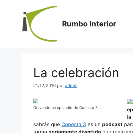
Saltar
al
contenido
Rumbo Interior
La celebración
21/12/2016
por
admin
Gravando un episodio de Conecta 3…
ep
la
sabrás que
Conecta 3
es un
podcast
par
forma
seriamente divertida
que realizam