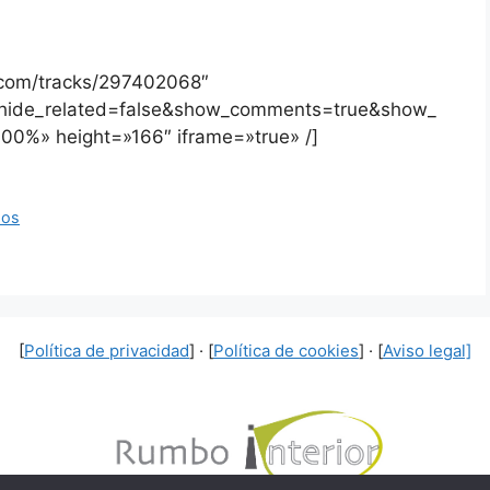
d.com/tracks/297402068″
&hide_related=false&show_comments=true&show_
00%» height=»166″ iframe=»true» /]
sos
[
Política de privacidad
] · [
Política de cookies
] · [
Aviso legal]