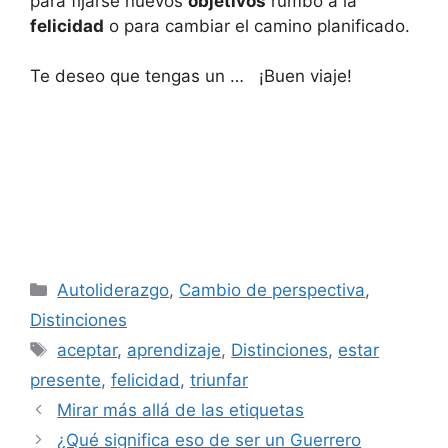
para fijarse nuevos
objetivos
rumbo a la
felicidad
o para cambiar el camino planificado.
Te deseo que tengas un … ¡Buen viaje!
Categorías
Autoliderazgo
,
Cambio de perspectiva
,
Distinciones
Etiquetas
aceptar
,
aprendizaje
,
Distinciones
,
estar
presente
,
felicidad
,
triunfar
Mirar más allá de las etiquetas
¿Qué significa eso de ser un Guerrero