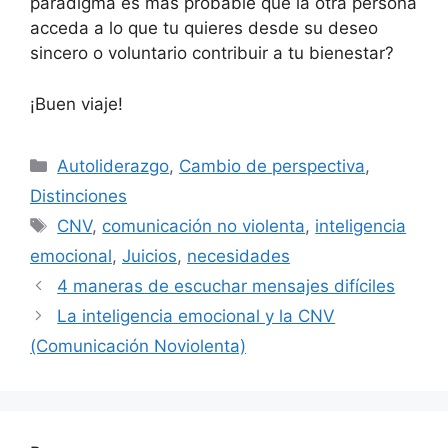
paradigma es más probable que la otra persona
acceda a lo que tu quieres desde su deseo
sincero o voluntario contribuir a tu bienestar?
¡Buen viaje!
Categorías
Autoliderazgo
,
Cambio de perspectiva
,
Distinciones
Etiquetas
CNV
,
comunicación no violenta
,
inteligencia
emocional
,
Juicios
,
necesidades
4 maneras de escuchar mensajes difíciles
La inteligencia emocional y la CNV
(Comunicación Noviolenta)