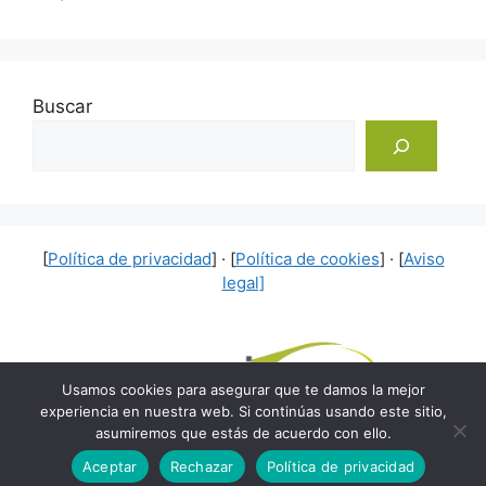
Buscar
[
Política de privacidad
] · [
Política de cookies
] · [
Aviso
legal]
Usamos cookies para asegurar que te damos la mejor
experiencia en nuestra web. Si continúas usando este sitio,
asumiremos que estás de acuerdo con ello.
© 2026 Rumbo Interior
• Creado con
GeneratePress
Aceptar
Rechazar
Política de privacidad