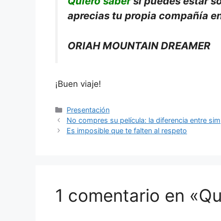
Quiero saber
si puedes estar s
aprecias tu propia compañía e
ORIAH MOUNTAIN DREAMER
¡Buen viaje!
Categorías
Presentación
No compres su película: la diferencia entre si
Es imposible que te falten al respeto
1 comentario en «Qu