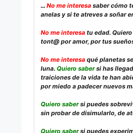
…
No me interesa
saber cómo te
anelas y si te atreves a soñar 
No me interesa
tu edad. Quiero
tont@ por amor, por tus sueños
No me interesa
qué planetas se
luna.
Quiero saber
si has llegad
traiciones de la vida te han ab
por miedo a padecer nuevos m
Quiero saber
si puedes sobrevivi
sin probar de disimularlo, de a
Quiero saber
si puedes experime