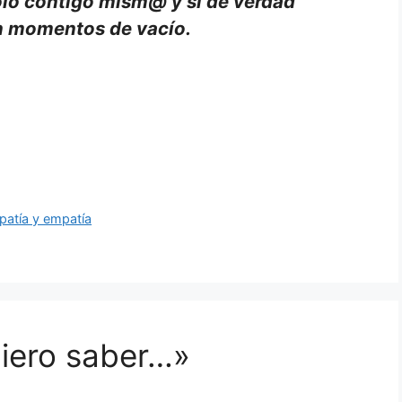
olo contigo mism@ y si de verdad
n momentos de vacío.
mpatía y empatía
iero saber…»