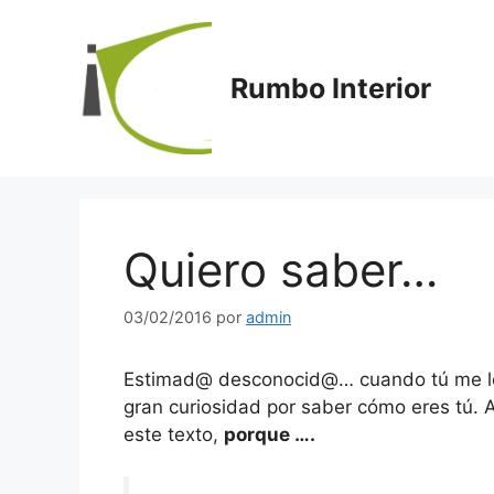
Saltar
al
contenido
Rumbo Interior
Quiero saber…
03/02/2016
por
admin
Estimad@ desconocid@… cuando tú me lee
gran curiosidad por saber cómo eres tú. A
este texto,
porque ….