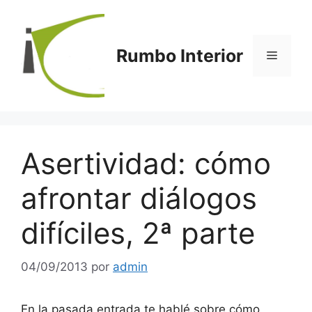
Saltar
al
contenido
Rumbo Interior
Menú
Asertividad: cómo
afrontar diálogos
difíciles, 2ª parte
04/09/2013
por
admin
En la pasada entrada te hablé sobre cómo