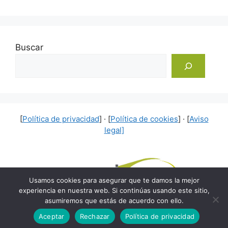
Buscar
[
Política de privacidad
] · [
Política de cookies
] · [
Aviso
legal]
Usamos cookies para asegurar que te damos la mejor
experiencia en nuestra web. Si continúas usando este sitio,
asumiremos que estás de acuerdo con ello.
© 2026 Rumbo Interior
• Creado con
GeneratePress
Aceptar
Rechazar
Política de privacidad