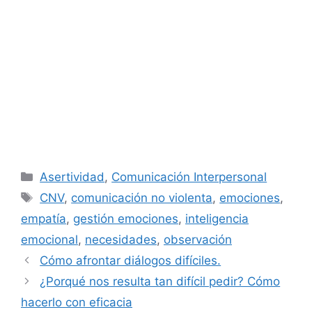
Categorías
Asertividad
,
Comunicación Interpersonal
Etiquetas
CNV
,
comunicación no violenta
,
emociones
,
empatía
,
gestión emociones
,
inteligencia
emocional
,
necesidades
,
observación
Cómo afrontar diálogos difíciles.
¿Porqué nos resulta tan difícil pedir? Cómo
hacerlo con eficacia