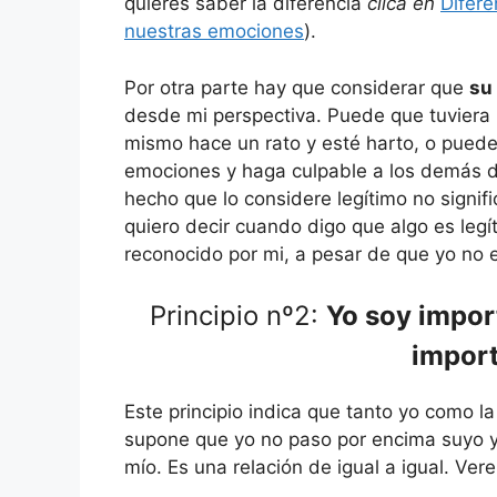
quieres saber la diferencia
clica en
Difere
nuestras emociones
).
Por otra parte hay que considerar que
su
desde mi perspectiva. Puede que tuviera 
mismo hace un rato y esté harto, o puede
emociones y haga culpable a los demás de
hecho que lo considere legítimo no signif
quiero decir cuando digo que algo es legít
reconocido por mi, a pesar de que yo no 
Principio nº2:
Yo soy import
import
Este principio indica que tanto yo como l
supone que yo no paso por encima suyo y
mío. Es una relación de igual a igual. Ve