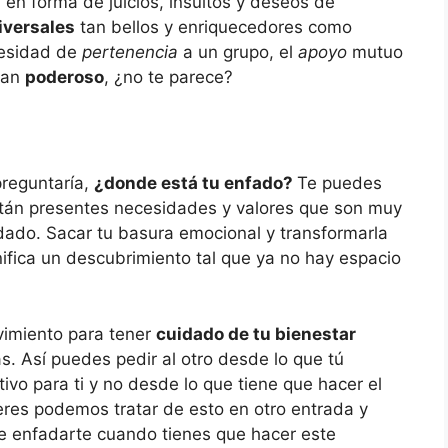
a
en forma de juicios, insultos y deseos de
iversales
tan bellos y enriquecedores como
cesidad de
pertenencia
a un grupo, el
apoyo
mutuo
tan
poderoso
, ¿no te parece?
preguntaría,
¿donde está tu enfado?
Te puedes
están presentes necesidades y valores que son muy
adado. Sacar tu basura emocional y transformarla
ifica un descubrimiento tal que ya no hay espacio
vimiento para tener
cuidado de tu bienestar
s. Así puedes pedir al otro desde lo que tú
tivo para ti y no desde lo que tiene que hacer el
quieres podemos tratar de esto en otro entrada y
e enfadarte cuando tienes que hacer este