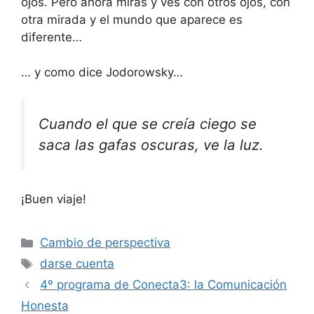
ojos. Pero ahora miras y ves con otros ojos, con
otra mirada y el mundo que aparece es
diferente…
… y como dice Jodorowsky…
Cuando el que se creía ciego se
saca las gafas oscuras, ve la luz.
¡Buen viaje!
Categorías
Cambio de perspectiva
Etiquetas
darse cuenta
4º programa de Conecta3: la Comunicación
Honesta