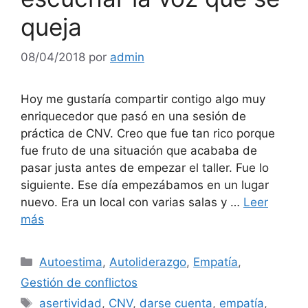
queja
08/04/2018
por
admin
Hoy me gustaría compartir contigo algo muy
enriquecedor que pasó en una sesión de
práctica de CNV. Creo que fue tan rico porque
fue fruto de una situación que acababa de
pasar justa antes de empezar el taller. Fue lo
siguiente. Ese día empezábamos en un lugar
nuevo. Era un local con varias salas y …
Leer
más
Categorías
Autoestima
,
Autoliderazgo
,
Empatía
,
Gestión de conflictos
Etiquetas
asertividad
,
CNV
,
darse cuenta
,
empatía
,