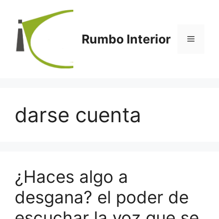
Saltar
al
contenido
Rumbo Interior
Menú
darse cuenta
¿Haces algo a
desgana? el poder de
escuchar la voz que se