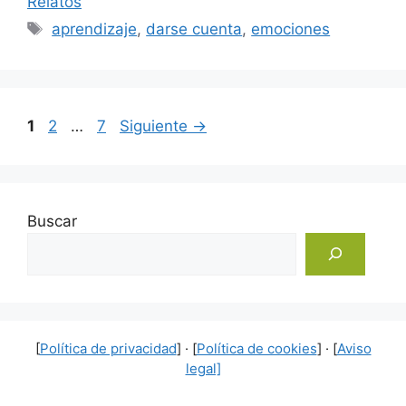
Relatos
Etiquetas
aprendizaje
,
darse cuenta
,
emociones
Página
Página
Página
1
2
…
7
Siguiente
→
Buscar
[
Política de privacidad
] · [
Política de cookies
] · [
Aviso
legal]