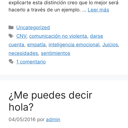
explicarte esta distinción creo que lo mejor será
hacerlo a través de un ejemplo. …
Leer más
Categorías
Uncategorized
Etiquetas
CNV
,
comunicación no violenta
,
darse
cuenta
,
empatía
,
inteligencia emocional
,
Juicios
,
necesidades
,
sentimientos
1 comentario
¿Me puedes decir
hola?
04/05/2016
por
admin