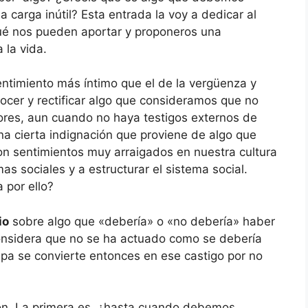
a carga inútil? Esta entrada la voy a dedicar al
qué nos pueden aportar y proponeros una
 la vida.
entimiento más íntimo que el de la vergüenza y
ocer y rectificar algo que consideramos que no
ores, aun cuando no haya testigos externos de
na cierta indignación que proviene de algo que
 son sentimientos muy arraigados en nuestra cultura
 sociales y a estructurar el sistema social.
 por ello?
io
sobre algo que «debería» o «no debería» haber
onsidera que no se ha actuado como se debería
pa se convierte entonces en ese castigo por no
ión. La primera es, ¿hasta cuando debemos