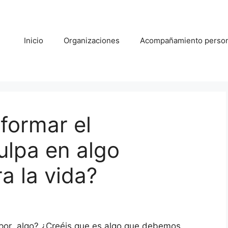
Inicio
Organizaciones
Acompañamiento person
sformar el
ulpa en algo
a la vida?
 por algo? ¿Creéis que es algo que debemos