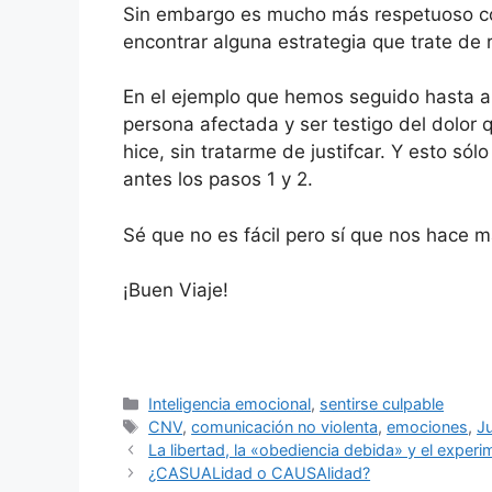
Sin embargo es mucho más respetuoso con 
encontrar alguna estrategia que trate de r
En el ejemplo que hemos seguido hasta a
persona afectada y ser testigo del dolor
hice, sin tratarme de justifcar. Y esto s
antes los pasos 1 y 2.
Sé que no es fácil pero sí que nos hace
¡Buen Viaje!
Categorías
Inteligencia emocional
,
sentirse culpable
Etiquetas
CNV
,
comunicación no violenta
,
emociones
,
Ju
La libertad, la «obediencia debida» y el exper
¿CASUALidad o CAUSAlidad?