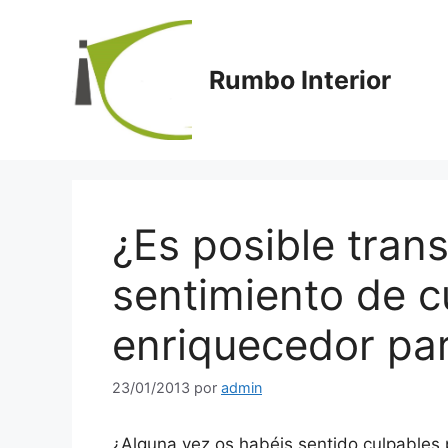
Saltar
al
contenido
Rumbo Interior
¿Es posible tran
sentimiento de c
enriquecedor par
23/01/2013
por
admin
¿Alguna vez os habéis sentido culpables