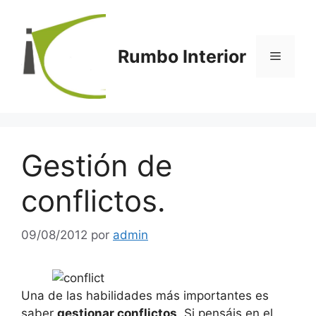
Saltar
al
contenido
Rumbo Interior
Menú
Gestión de
conflictos.
09/08/2012
por
admin
Una de las habilidades más importantes es
saber
gestionar conflictos
. Si pensáis en el