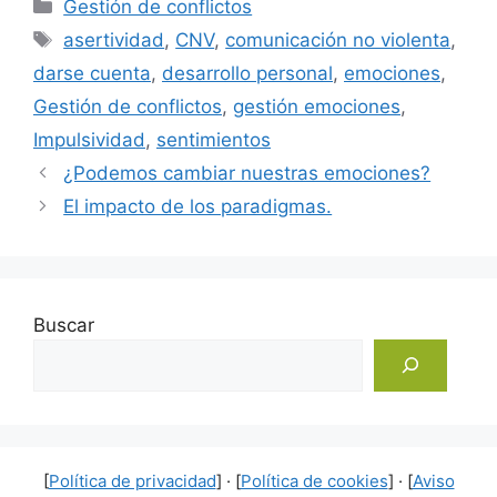
Categorías
Gestión de conflictos
Etiquetas
asertividad
,
CNV
,
comunicación no violenta
,
darse cuenta
,
desarrollo personal
,
emociones
,
Gestión de conflictos
,
gestión emociones
,
Impulsividad
,
sentimientos
¿Podemos cambiar nuestras emociones?
El impacto de los paradigmas.
Buscar
[
Política de privacidad
] · [
Política de cookies
] · [
Aviso