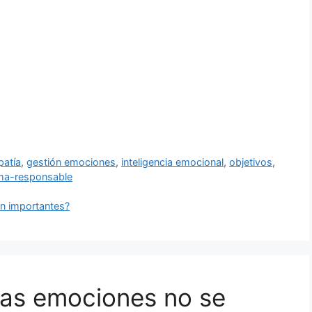
atía
,
gestión emociones
,
inteligencia emocional
,
objetivos
,
ima-responsable
on importantes?
Las emociones no se