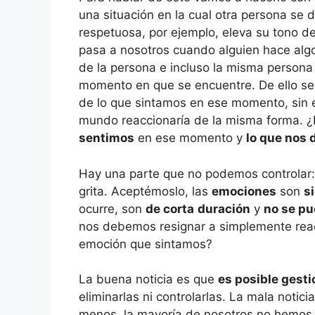
una situación en la cual otra persona se 
respetuosa, por ejemplo, eleva su tono d
pasa a nosotros cuando alguien hace algo
de la persona e incluso la misma persona
momento en que se encuentre. De ello se 
de lo que sintamos en ese momento, sin e
mundo reaccionaría de la misma forma. ¿P
sentimos
en ese momento y
lo que nos
Hay una parte que no podemos controlar:
grita. Aceptémoslo, las
emociones
son
s
ocurre, son
de corta
duración
y
no se pu
nos debemos resignar a simplemente reac
emoción que sintamos?
La buena noticia es que
es posible gest
eliminarlas ni controlarlas. La mala notici
menos, la mayoría de nosotros no hemo