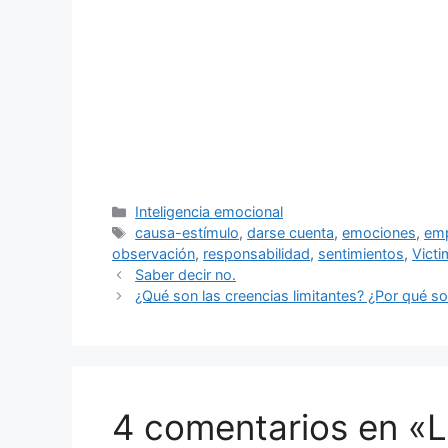
Categorías
Inteligencia emocional
Etiquetas
causa-estímulo
,
darse cuenta
,
emociones
,
emp
observación
,
responsabilidad
,
sentimientos
,
Vict
Saber decir no.
¿Qué son las creencias limitantes? ¿Por qué s
4 comentarios en «