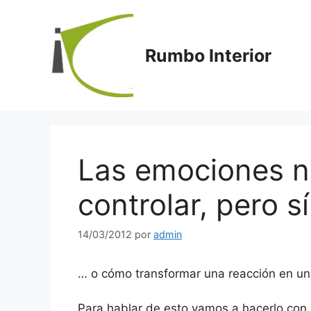
Saltar
al
contenido
Rumbo Interior
Las emociones n
controlar, pero sí
14/03/2012
por
admin
… o cómo transformar una reacción en una
Para hablar de esto vamos a hacerlo con