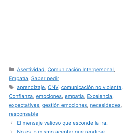
Categorías
Asertividad
,
Comunicación Interpersonal
,
Empatía
,
Saber pedir
Etiquetas
aprendizaje
,
CNV
,
comunicación no violenta
,
Confianza
,
emociones
,
empatía
,
Excelencia
,
expectativas
,
gestión emociones
,
necesidades
,
responsable
El mensaje valioso que esconde la ira.
No es lo mismo aceptar que rendirse.