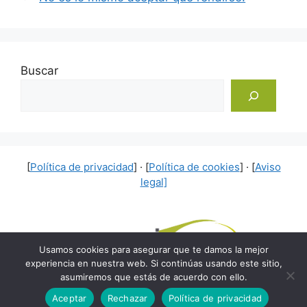
Buscar
[
Política de privacidad
] · [
Política de cookies
] · [
Aviso
legal]
Usamos cookies para asegurar que te damos la mejor
experiencia en nuestra web. Si continúas usando este sitio,
asumiremos que estás de acuerdo con ello.
© 2026 Rumbo Interior
• Creado con
GeneratePress
Aceptar
Rechazar
Política de privacidad