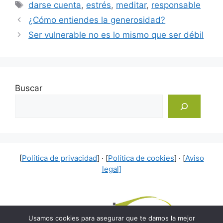
Etiquetas
darse cuenta
,
estrés
,
meditar
,
responsable
¿Cómo entiendes la generosidad?
Ser vulnerable no es lo mismo que ser débil
Buscar
[
Política de privacidad
] · [
Política de cookies
] · [
Aviso
legal]
Usamos cookies para asegurar que te damos la mejor