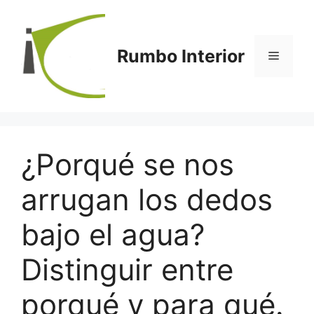
Saltar
al
contenido
Rumbo Interior
Menú
¿Porqué se nos
arrugan los dedos
bajo el agua?
Distinguir entre
porqué y para qué.