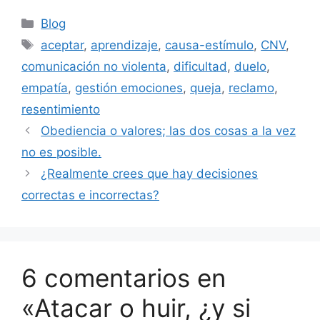
Categorías
Blog
Etiquetas
aceptar
,
aprendizaje
,
causa-estímulo
,
CNV
,
comunicación no violenta
,
dificultad
,
duelo
,
empatía
,
gestión emociones
,
queja
,
reclamo
,
resentimiento
Obediencia o valores; las dos cosas a la vez
no es posible.
¿Realmente crees que hay decisiones
correctas e incorrectas?
6 comentarios en
«Atacar o huir, ¿y si