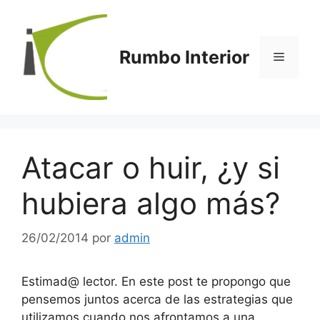
Saltar
al
contenido
Rumbo Interior
Menú
Atacar o huir, ¿y si
hubiera algo más?
26/02/2014
por
admin
Estimad@ lector. En este post te propongo que
pensemos juntos acerca de las estrategias que
utilizamos cuando nos afrontamos a una