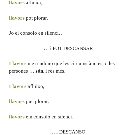
llavors
afluixa,
llavors
pot plorar.
Jo el consolo en silenci…
… i POT DESCANSAR
Llavors
me n’adono que les circumstàncies, o les
persones …
són
, i res més.
Llavors
afluixo,
llavors
puc plorar,
llavors
em consolo en silenci.
… i DESCANSO