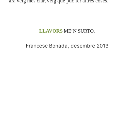
ara veig més clar, veig
que puc fer altres coses.
LLAVORS
ME’N SURTO.
Francesc Bonada, desembre 2013