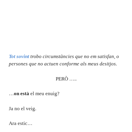
Tot
sovint
trobo circumstàncies que no em satisfan, o
persones que no actuen conforme als meus desitjos.
PERÒ …..
…
on està
el meu enuig?
Ja no el veig.
Ara estic…