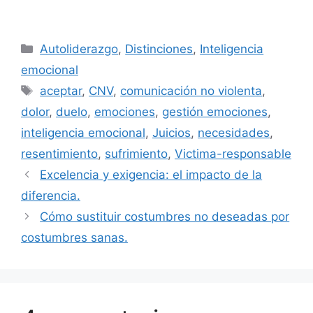
Categorías
Autoliderazgo
,
Distinciones
,
Inteligencia
emocional
Etiquetas
aceptar
,
CNV
,
comunicación no violenta
,
dolor
,
duelo
,
emociones
,
gestión emociones
,
inteligencia emocional
,
Juicios
,
necesidades
,
resentimiento
,
sufrimiento
,
Victima-responsable
Excelencia y exigencia: el impacto de la
diferencia.
Cómo sustituir costumbres no deseadas por
costumbres sanas.