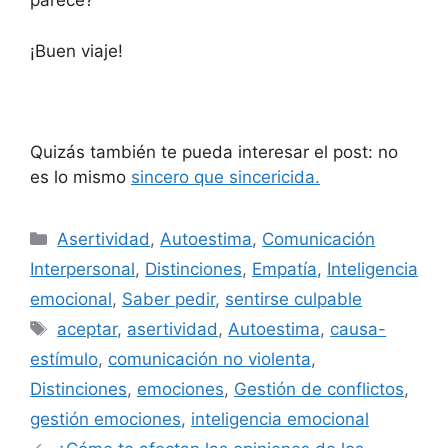
parece?
¡Buen viaje!
Quizás también te pueda interesar el post: no
es lo mismo
sincero que sincericida.
Categorías
Asertividad
,
Autoestima
,
Comunicación
Interpersonal
,
Distinciones
,
Empatía
,
Inteligencia
emocional
,
Saber pedir
,
sentirse culpable
Etiquetas
aceptar
,
asertividad
,
Autoestima
,
causa-
estímulo
,
comunicación no violenta
,
Distinciones
,
emociones
,
Gestión de conflictos
,
gestión emociones
,
inteligencia emocional