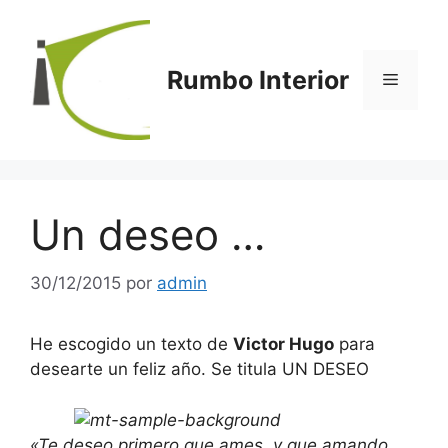
Saltar
al
contenido
Rumbo Interior
Menú
Un deseo …
30/12/2015
por
admin
He escogido un texto de
Victor Hugo
para
desearte un feliz año. Se titula UN DESEO
«Te deseo primero que ames,
y que amando,