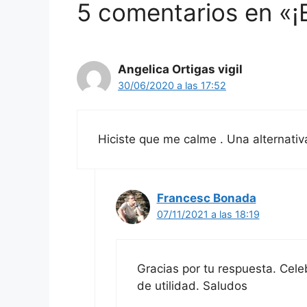
5 comentarios en «¡E
Angelica Ortigas vigil
30/06/2020 a las 17:52
Hiciste que me calme . Una alternativ
Francesc Bonada
07/11/2021 a las 18:19
Gracias por tu respuesta. Celeb
de utilidad. Saludos