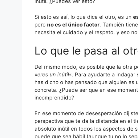
inútil. ¿Puedes ver esto?
Si esto es así, lo que dice el otro, es un
e
pero
no es el único factor
. También tiene
necesita el cuidado y el respeto, y eso no
Lo que le pasa al ot
Del mismo modo, es posible que la otra p
«
eres un inútil
«. Para ayudarte a indagar 
has dicho o has pensado que alguien es un
concreta. ¿Puede ser que en ese moment
incomprendido?
En ese momento de desesperación dijiste (
perspectiva que te da la distancia en el 
absoluto inútil en todos los aspectos de 
puede que sea hábil (aunque tu no lo sepas)