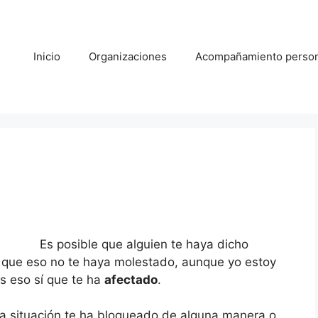
Inicio
Organizaciones
Acompañamiento person
Es posible que alguien te haya dicho
 que eso no te haya molestado, aunque yo estoy
s eso sí que te ha
afectado
.
a situación te ha bloqueado de alguna manera o