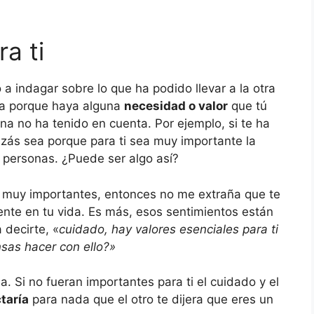
a ti
 a indagar sobre lo que ha podido llevar a la otra
sea porque haya alguna
necesidad o valor
que tú
na no ha tenido en cuenta. Por ejemplo, si te ha
izás sea porque para ti sea muy importante la
 personas. ¿Puede ser algo así?
 o muy importantes, entonces no me extraña que te
nte en tu vida. Es más, esos sentimientos están
 decirte, «
cuidado, hay valores esenciales para ti
sas hacer con ello?»
. Si no fueran importantes para ti el cuidado y el
ctaría
para nada que el otro te dijera que eres un