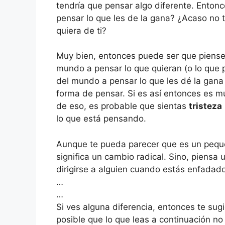
tendría que pensar algo diferente. Enton
pensar lo que les de la gana? ¿Acaso no t
quiera de ti?
Muy bien, entonces puede ser que pienses
mundo a pensar lo que quieran (o lo que p
del mundo a pensar lo que les dé la gana
forma de pensar. Si es así entonces es 
de eso, es probable que sientas
tristeza
lo que está pensando.
Aunque te pueda parecer que es un pequeñ
significa un cambio radical. Sino, piensa 
dirigirse a alguien cuando estás enfadado
…
…
Si ves alguna diferencia, entonces te sug
posible que lo que leas a continuación no 