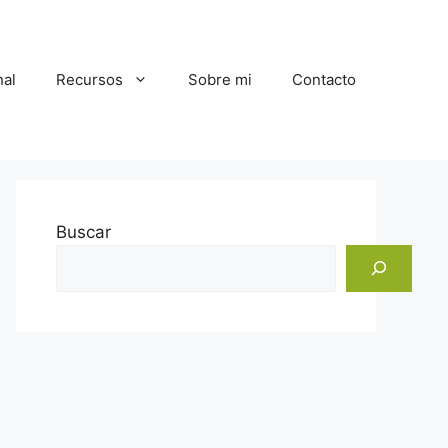
al
Recursos
Sobre mi
Contacto
Buscar