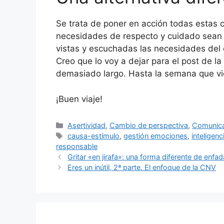
Se trata de poner en acción todas estas 
necesidades de respecto y cuidado sean 
vistas y escuchadas las necesidades del 
Creo que lo voy a dejar para el post de 
demasiado largo. Hasta la semana que vie
¡Buen viaje!
Categorías
Asertividad
,
Cambio de perspectiva
,
Comunica
Etiquetas
causa-estímulo
,
gestión emociones
,
inteligen
responsable
Gritar «en jirafa»: una forma diferente de enfad
Eres un inútil, 2ª parte. El enfoque de la CNV