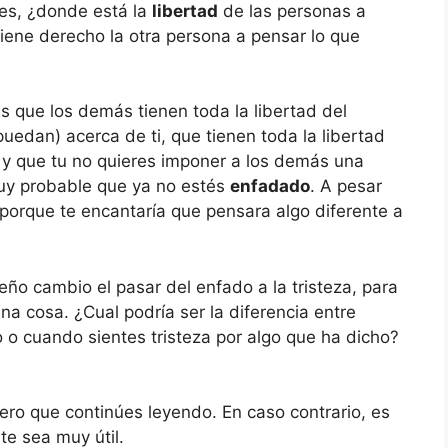
ces, ¿donde está la
libertad
de las personas a
iene derecho la otra persona a pensar lo que
 que los demás tienen toda la libertad del
uedan) acerca de ti, que tienen toda la libertad
 y que tu no quieres imponer a los demás una
muy probable que ya no estés
enfadado
. A pesar
porque te encantaría que pensara algo diferente a
o cambio el pasar del enfado a la tristeza, para
una cosa. ¿Cual podría ser la diferencia entre
 o cuando sientes tristeza por algo que ha dicho?
iero que continúes leyendo. En caso contrario, es
te sea muy útil.