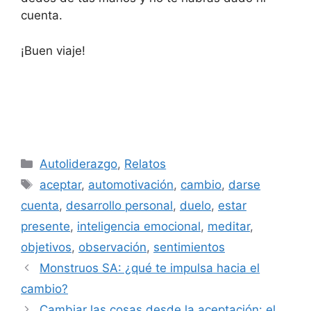
cuenta.
¡Buen viaje!
Categorías
Autoliderazgo
,
Relatos
Etiquetas
aceptar
,
automotivación
,
cambio
,
darse
cuenta
,
desarrollo personal
,
duelo
,
estar
presente
,
inteligencia emocional
,
meditar
,
objetivos
,
observación
,
sentimientos
Monstruos SA: ¿qué te impulsa hacia el
cambio?
Cambiar las cosas desde la aceptación: el