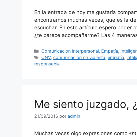
En la entrada de hoy me gustaría comparti
encontramos muchas veces, que es la de r
escuchar. En este artículo espero poder o
¿te parece acompañarme? Las 4 maneras 
Categorías
Comunicación Interpersonal
,
Empatía
,
Intelige
Etiquetas
CNV
,
comunicación no violenta
,
empatía
,
intel
responsable
Me siento juzgado, 
21/09/2016
por
admin
Muchas veces oigo expresiones como «
m