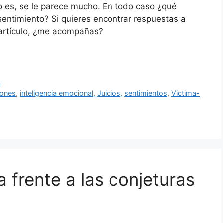
lo es, se le parece mucho. En todo caso ¿qué
sentimiento? Si quieres encontrar respuestas a
e artículo, ¿me acompañas?
s
iones
,
inteligencia emocional
,
Juicios
,
sentimientos
,
Victima-
a frente a las conjeturas