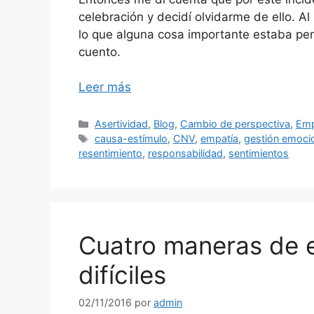
celebración y decidí olvidarme de ello. Al
lo que alguna cosa importante estaba pen
cuento.
Leer más
Categorías
Asertividad
,
Blog
,
Cambio de perspectiva
,
Emp
Etiquetas
causa-estímulo
,
CNV
,
empatía
,
gestión emoci
resentimiento
,
responsabilidad
,
sentimientos
Cuatro maneras de 
difíciles
02/11/2016
por
admin