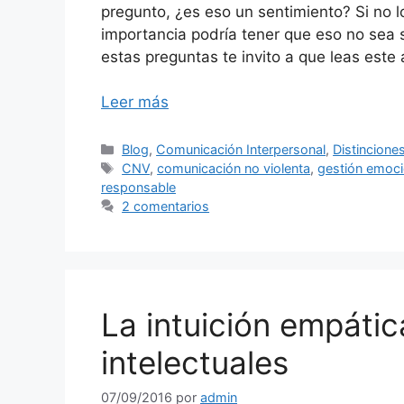
pregunto, ¿es eso un sentimiento? Si no 
importancia podría tener que eso no sea 
estas preguntas te invito a que leas est
Leer más
Categorías
Blog
,
Comunicación Interpersonal
,
Distincione
Etiquetas
CNV
,
comunicación no violenta
,
gestión emoc
responsable
2 comentarios
La intuición empátic
intelectuales
07/09/2016
por
admin