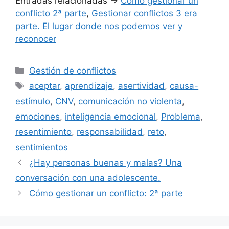
Entradas relacionadas ->
Cómo gestionar un
conflicto 2ª parte
,
Gestionar conflictos 3 era
parte. El lugar donde nos podemos ver y
reconocer
Categorías
Gestión de conflictos
Etiquetas
aceptar
,
aprendizaje
,
asertividad
,
causa-
estímulo
,
CNV
,
comunicación no violenta
,
emociones
,
inteligencia emocional
,
Problema
,
resentimiento
,
responsabilidad
,
reto
,
sentimientos
¿Hay personas buenas y malas? Una
conversación con una adolescente.
Cómo gestionar un conflicto: 2ª parte