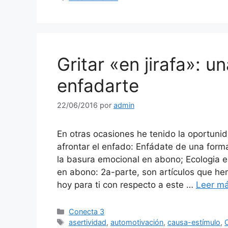
Gritar «en jirafa»: u
enfadarte
22/06/2016
por
admin
En otras ocasiones he tenido la oportuni
afrontar el enfado: Enfádate de una form
la basura emocional en abono; Ecologia 
en abono: 2a-parte, son artículos que he
hoy para ti con respecto a este …
Leer m
Categorías
Conecta 3
Etiquetas
asertividad
,
automotivación
,
causa-estímulo
,