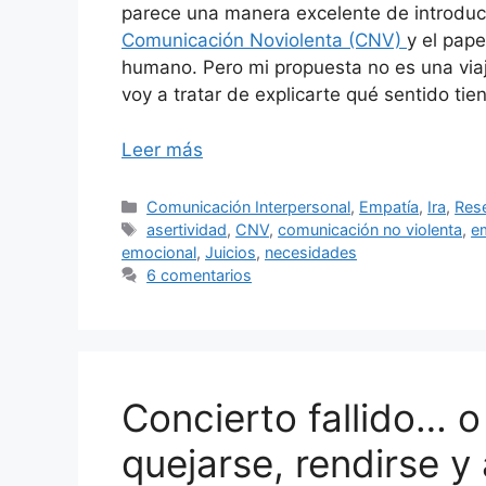
parece una manera excelente de introduc
Comunicación Noviolenta (CNV)
y el pape
humano. Pero mi propuesta no es una viaj
voy a tratar de explicarte qué sentido t
Leer más
Categorías
Comunicación Interpersonal
,
Empatía
,
Ira
,
Res
Etiquetas
asertividad
,
CNV
,
comunicación no violenta
,
e
emocional
,
Juicios
,
necesidades
6 comentarios
Concierto fallido… o
quejarse, rendirse y