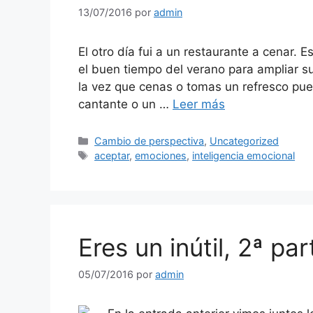
13/07/2016
por
admin
El otro día fui a un restaurante a cenar. E
el buen tiempo del verano para ampliar su
la vez que cenas o tomas un refresco pue
cantante o un …
Leer más
Categorías
Cambio de perspectiva
,
Uncategorized
Etiquetas
aceptar
,
emociones
,
inteligencia emocional
Eres un inútil, 2ª pa
05/07/2016
por
admin