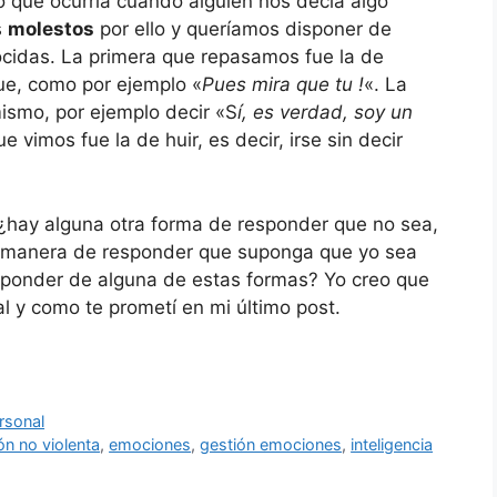
lo que ocurría cuando alguien nos decía algo
s
molestos
por ello y queríamos disponer de
ocidas. La primera que repasamos fue la de
ue, como por ejemplo «
Pues mira que tu !
«. La
ismo, por ejemplo decir «S
í, es verdad, soy un
ue vimos fue la de huir, es decir, irse sin decir
 ¿hay alguna otra forma de responder que no sea,
na manera de responder que suponga que yo sea
esponder de alguna de estas formas? Yo creo que
l y como te prometí en mi último post.
rsonal
n no violenta
,
emociones
,
gestión emociones
,
inteligencia