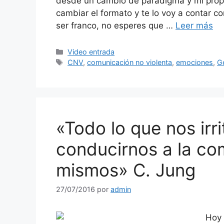
desde un cambio de paradigma y mi propu
cambiar el formato y te lo voy a contar 
ser franco, no esperes que …
Leer más
Categorías
Video entrada
Etiquetas
CNV
,
comunicación no violenta
,
emociones
,
Ge
«Todo lo que nos ir
conducirnos a la co
mismos» C. Jung
27/07/2016
por
admin
Hoy 