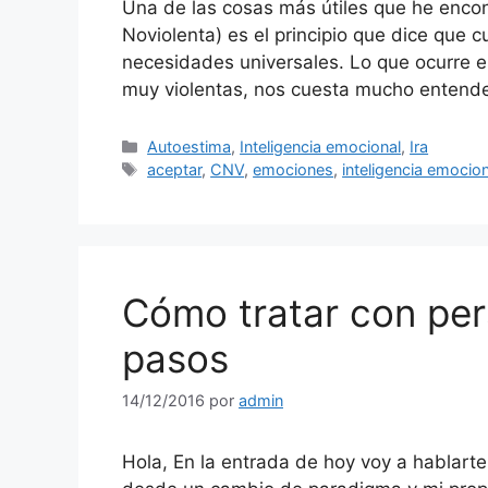
Una de las cosas más útiles que he enco
Noviolenta) es el principio que dice que 
necesidades universales. Lo que ocurre e
muy violentas, nos cuesta mucho entend
Categorías
Autoestima
,
Inteligencia emocional
,
Ira
Etiquetas
aceptar
,
CNV
,
emociones
,
inteligencia emocion
Cómo tratar con per
pasos
14/12/2016
por
admin
Hola, En la entrada de hoy voy a hablarte