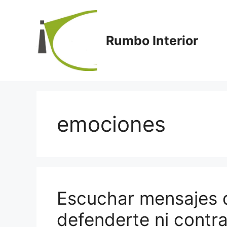
Saltar
al
contenido
Rumbo Interior
emociones
Escuchar mensajes dif
defenderte ni contr