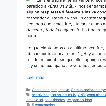
En la entrada anterior vimos juntos 
parecido a «
Eres un inútil
«, nos sentíamo
alguna
respuesta diferente
a las ya con
responder al «ataque» con un contraataq
segunda que vimos fue, atacarse a uno m
desastre, todo lo hago mal
«. La tercera q
nada.
Lo que planteamos en el último post fue,
atacar, contra atacar o huir? ¿Hay algu
tenido en cuenta sin que ello suponga r
sí y si me acompañas lo veremos juntos ta
Leer más
Categorías
Cambio de perspectiva
,
Comunicación Interpe
Etiquetas
asertividad
,
causa-estímulo
,
CNV
,
comunicació
emocional
,
necesidades
,
responsabilidad
5 comentarios