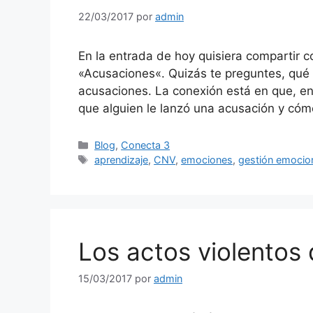
22/03/2017
por
admin
En la entrada de hoy quisiera compartir co
«Acusaciones«. Quizás te preguntes, qué ti
acusaciones. La conexión está en que, en 
que alguien le lanzó una acusación y cóm
Categorías
Blog
,
Conecta 3
Etiquetas
aprendizaje
,
CNV
,
emociones
,
gestión emocio
Los actos violentos
15/03/2017
por
admin