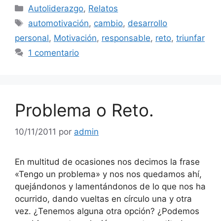
Categorías
Autoliderazgo
,
Relatos
Etiquetas
automotivación
,
cambio
,
desarrollo
personal
,
Motivación
,
responsable
,
reto
,
triunfar
1 comentario
Problema o Reto.
10/11/2011
por
admin
En multitud de ocasiones nos decimos la frase
«Tengo un problema» y nos nos quedamos ahí,
quejándonos y lamentándonos de lo que nos ha
ocurrido, dando vueltas en círculo una y otra
vez. ¿Tenemos alguna otra opción? ¿Podemos