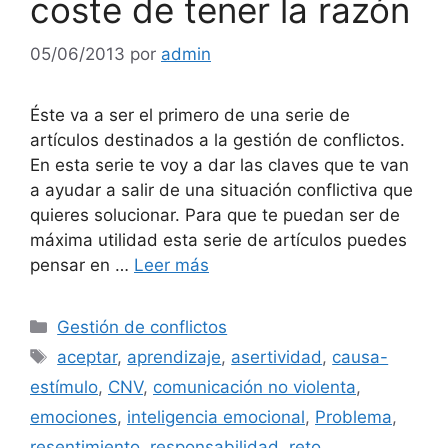
coste de tener la razón
05/06/2013
por
admin
Éste va a ser el primero de una serie de
artículos destinados a la gestión de conflictos.
En esta serie te voy a dar las claves que te van
a ayudar a salir de una situación conflictiva que
quieres solucionar. Para que te puedan ser de
máxima utilidad esta serie de artículos puedes
pensar en …
Leer más
Categorías
Gestión de conflictos
Etiquetas
aceptar
,
aprendizaje
,
asertividad
,
causa-
estímulo
,
CNV
,
comunicación no violenta
,
emociones
,
inteligencia emocional
,
Problema
,
resentimiento
,
responsabilidad
,
reto
,