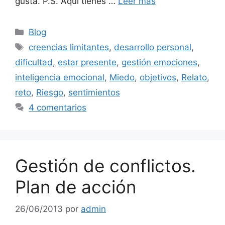
gusta. P.S. Aquí tienes …
Leer más
Categorías
Blog
Etiquetas
creencias limitantes
,
desarrollo personal
,
dificultad
,
estar presente
,
gestión emociones
,
inteligencia emocional
,
Miedo
,
objetivos
,
Relato
,
reto
,
Riesgo
,
sentimientos
4 comentarios
Gestión de conflictos.
Plan de acción
26/06/2013
por
admin