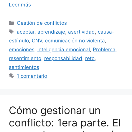
Leer más
Categorías
Gestión de conflictos
Etiquetas
aceptar
,
aprendizaje
,
asertividad
,
causa-
estímulo
,
CNV
,
comunicación no violenta
,
emociones
,
inteligencia emocional
,
Problema
,
resentimiento
,
responsabilidad
,
reto
,
sentimientos
1 comentario
Cómo gestionar un
conflicto: 1era parte. El