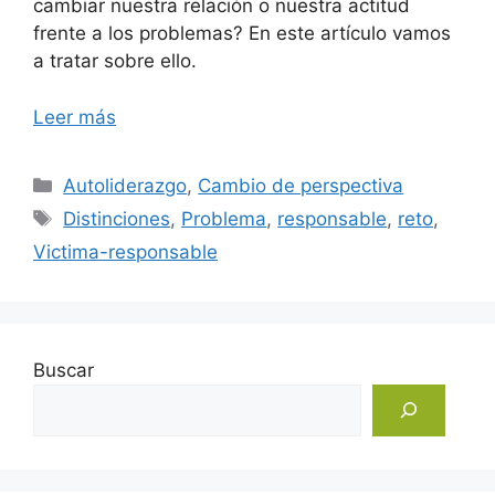
cambiar nuestra relación o nuestra actitud
frente a los problemas? En este artículo vamos
a tratar sobre ello.
Leer más
Categorías
Autoliderazgo
,
Cambio de perspectiva
Etiquetas
Distinciones
,
Problema
,
responsable
,
reto
,
Victima-responsable
Buscar