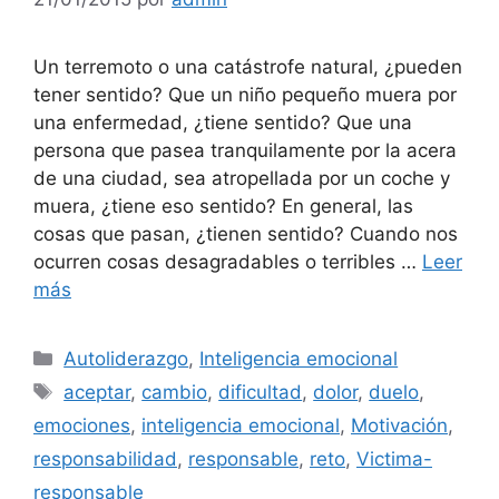
Un terremoto o una catástrofe natural, ¿pueden
tener sentido? Que un niño pequeño muera por
una enfermedad, ¿tiene sentido? Que una
persona que pasea tranquilamente por la acera
de una ciudad, sea atropellada por un coche y
muera, ¿tiene eso sentido? En general, las
cosas que pasan, ¿tienen sentido? Cuando nos
ocurren cosas desagradables o terribles …
Leer
más
Categorías
Autoliderazgo
,
Inteligencia emocional
Etiquetas
aceptar
,
cambio
,
dificultad
,
dolor
,
duelo
,
emociones
,
inteligencia emocional
,
Motivación
,
responsabilidad
,
responsable
,
reto
,
Victima-
responsable