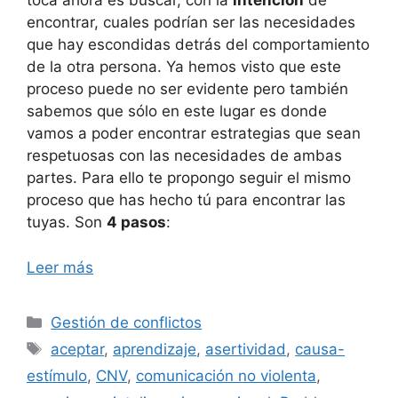
toca ahora es buscar, con la
intención
de
encontrar, cuales podrían ser las necesidades
que hay escondidas detrás del comportamiento
de la otra persona. Ya hemos visto que este
proceso puede no ser evidente pero también
sabemos que sólo en este lugar es donde
vamos a poder encontrar estrategias que sean
respetuosas con las necesidades de ambas
partes. Para ello te propongo seguir el mismo
proceso que has hecho tú para encontrar las
tuyas. Son
4 pasos
:
Leer más
Categorías
Gestión de conflictos
Etiquetas
aceptar
,
aprendizaje
,
asertividad
,
causa-
estímulo
,
CNV
,
comunicación no violenta
,