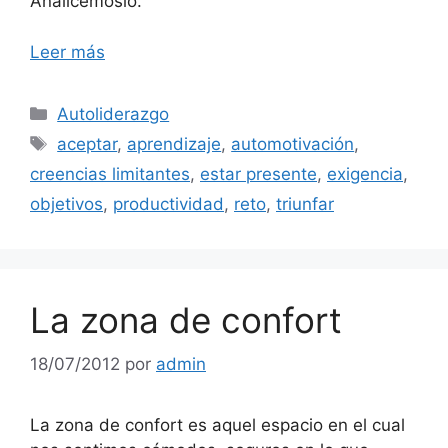
Analicémoslo.
Leer más
Categorías
Autoliderazgo
Etiquetas
aceptar
,
aprendizaje
,
automotivación
,
creencias limitantes
,
estar presente
,
exigencia
,
objetivos
,
productividad
,
reto
,
triunfar
La zona de confort
18/07/2012
por
admin
La zona de confort es aquel espacio en el cual