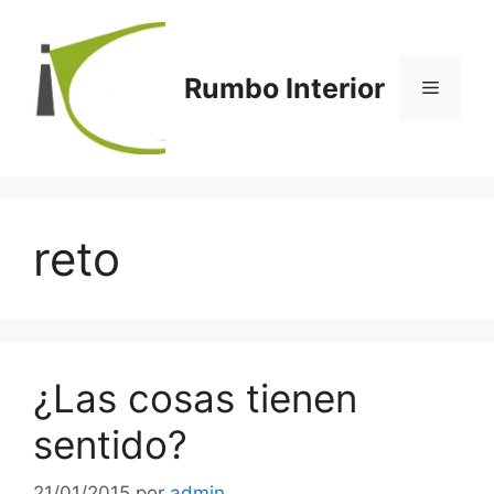
Saltar
al
contenido
Rumbo Interior
Menú
reto
¿Las cosas tienen
sentido?
21/01/2015
por
admin