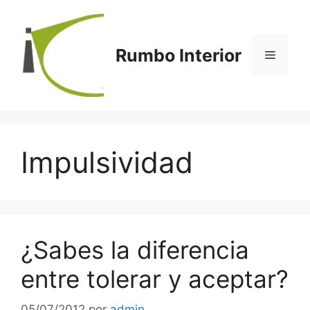
Saltar
al
contenido
Rumbo Interior
Menú
Impulsividad
¿Sabes la diferencia
entre tolerar y aceptar?
05/07/2012
por
admin