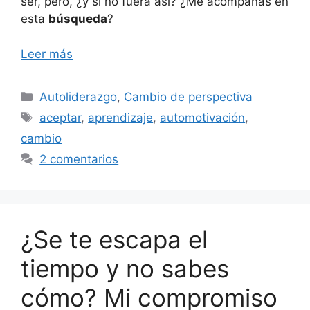
ser, pero, ¿y si no fuera así? ¿Me acompañas en
esta
búsqueda
?
Leer más
Categorías
Autoliderazgo
,
Cambio de perspectiva
Etiquetas
aceptar
,
aprendizaje
,
automotivación
,
cambio
2 comentarios
¿Se te escapa el
tiempo y no sabes
cómo? Mi compromiso