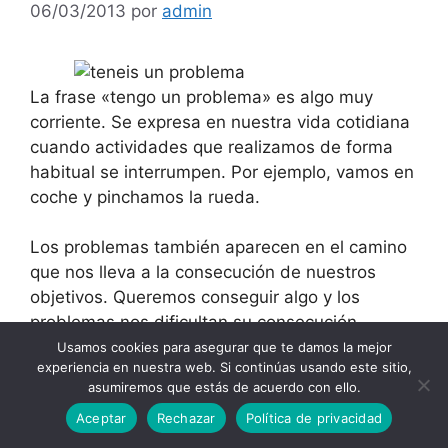
06/03/2013
por
admin
La frase «tengo un problema» es algo muy
corriente. Se expresa en nuestra vida cotidiana
cuando actividades que realizamos de forma
habitual se interrumpen. Por ejemplo, vamos en
coche y pinchamos la rueda.
Los problemas también aparecen en el camino
que nos lleva a la consecución de nuestros
objetivos. Queremos conseguir algo y los
problemas nos dificultan su consecución.
Usamos cookies para asegurar que te damos la mejor
experiencia en nuestra web. Si continúas usando este sitio,
El objetivo de este artículo es explicar cual
asumiremos que estás de acuerdo con ello.
puede ser una actitud que
nos ayude a ser
Aceptar
Rechazar
Política de privacidad
más eficaces
a la hora de gestionarlos. Y para
empezar, vamos a tratar de ver lo que nos pasa