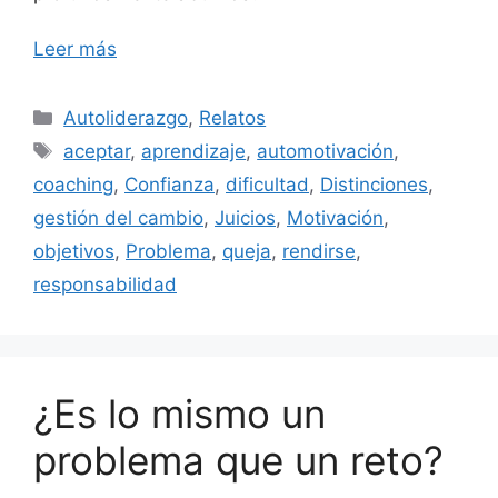
Leer más
Categorías
Autoliderazgo
,
Relatos
Etiquetas
aceptar
,
aprendizaje
,
automotivación
,
coaching
,
Confianza
,
dificultad
,
Distinciones
,
gestión del cambio
,
Juicios
,
Motivación
,
objetivos
,
Problema
,
queja
,
rendirse
,
responsabilidad
¿Es lo mismo un
problema que un reto?