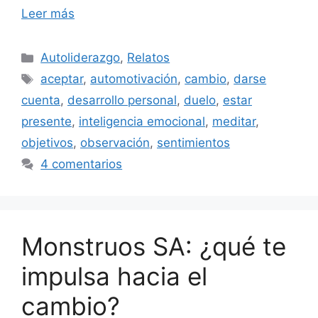
Leer más
Categorías
Autoliderazgo
,
Relatos
Etiquetas
aceptar
,
automotivación
,
cambio
,
darse
cuenta
,
desarrollo personal
,
duelo
,
estar
presente
,
inteligencia emocional
,
meditar
,
objetivos
,
observación
,
sentimientos
4 comentarios
Monstruos SA: ¿qué te
impulsa hacia el
cambio?