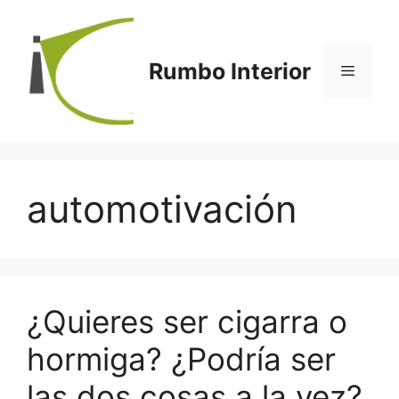
Saltar
al
contenido
Rumbo Interior
Menú
automotivación
¿Quieres ser cigarra o
hormiga? ¿Podría ser
las dos cosas a la vez?