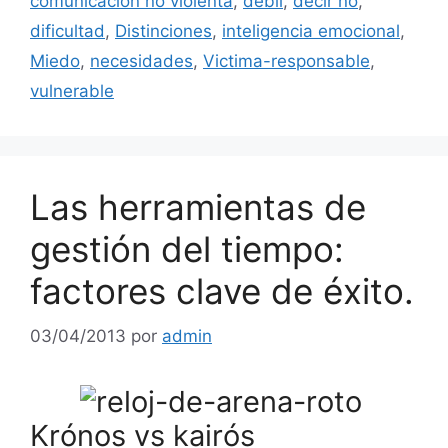
comunicación no violenta
,
débil
,
decir no
,
dificultad
,
Distinciones
,
inteligencia emocional
,
Miedo
,
necesidades
,
Victima-responsable
,
vulnerable
Las herramientas de
gestión del tiempo:
factores clave de éxito.
03/04/2013
por
admin
Krónos vs kairós