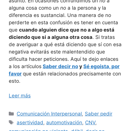
asunto. En ocasiones confundimos un
no
a
alguna cosa como un
no
a la persona y la
diferencia es sustancial. Una manera de no
perderte en esta confusión es tener en cuenta
que
cuando alguien dice que no a algo está
diciendo que si a alguna otra cosa
. Si tratas
de averiguar a qué está diciendo que sí con esa
negativa evitarás este malentendido que
dificulta hacer peticiones. Aquí te dejo enlaces
a los artículos
Saber decir no
y
Sé egoísta, por
favor
que están relacionados precisamente con
esto.
Leer más
Categorías
Comunicación Interpersonal
,
Saber pedir
Etiquetas
asertividad
,
automotivación
,
CNV
,