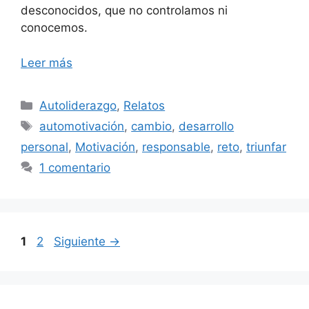
desconocidos, que no controlamos ni
conocemos.
Leer más
Categorías
Autoliderazgo
,
Relatos
Etiquetas
automotivación
,
cambio
,
desarrollo
personal
,
Motivación
,
responsable
,
reto
,
triunfar
1 comentario
Página
Página
1
2
Siguiente
→