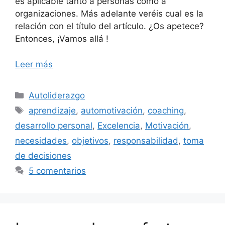
es aplicable tanto a personas como a
organizaciones. Más adelante veréis cual es la
relación con el título del artículo. ¿Os apetece?
Entonces, ¡Vamos allá !
Leer más
Categorías
Autoliderazgo
Etiquetas
aprendizaje
,
automotivación
,
coaching
,
desarrollo personal
,
Excelencia
,
Motivación
,
necesidades
,
objetivos
,
responsabilidad
,
toma
de decisiones
5 comentarios