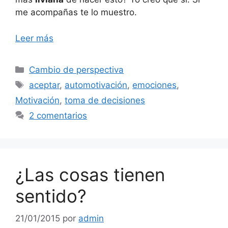
me acompañas te lo muestro.
Leer más
Categorías
Cambio de perspectiva
Etiquetas
aceptar
,
automotivación
,
emociones
,
Motivación
,
toma de decisiones
2 comentarios
¿Las cosas tienen
sentido?
21/01/2015
por
admin