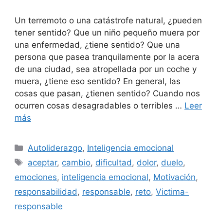
Un terremoto o una catástrofe natural, ¿pueden
tener sentido? Que un niño pequeño muera por
una enfermedad, ¿tiene sentido? Que una
persona que pasea tranquilamente por la acera
de una ciudad, sea atropellada por un coche y
muera, ¿tiene eso sentido? En general, las
cosas que pasan, ¿tienen sentido? Cuando nos
ocurren cosas desagradables o terribles …
Leer
más
Categorías
Autoliderazgo
,
Inteligencia emocional
Etiquetas
aceptar
,
cambio
,
dificultad
,
dolor
,
duelo
,
emociones
,
inteligencia emocional
,
Motivación
,
responsabilidad
,
responsable
,
reto
,
Victima-
responsable