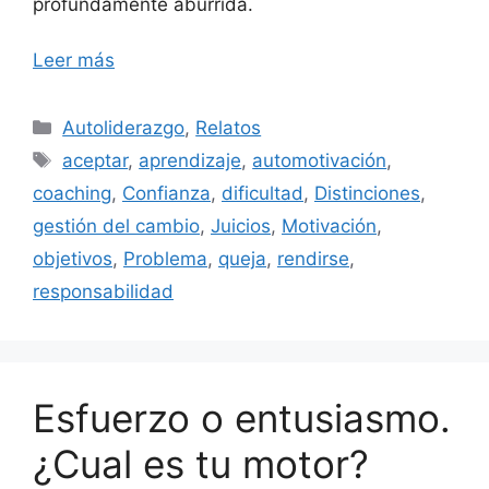
profundamente aburrida.
Leer más
Categorías
Autoliderazgo
,
Relatos
Etiquetas
aceptar
,
aprendizaje
,
automotivación
,
coaching
,
Confianza
,
dificultad
,
Distinciones
,
gestión del cambio
,
Juicios
,
Motivación
,
objetivos
,
Problema
,
queja
,
rendirse
,
responsabilidad
Esfuerzo o entusiasmo.
¿Cual es tu motor?