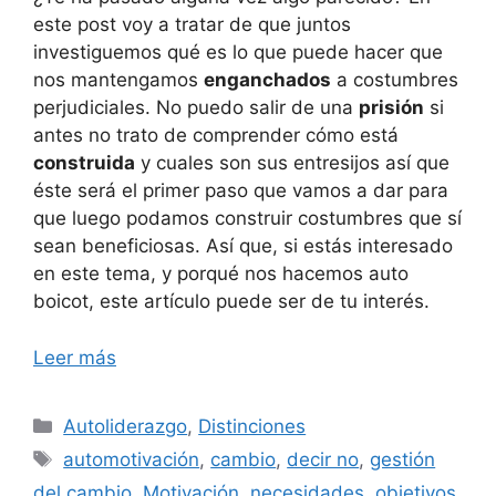
este post voy a tratar de que juntos
investiguemos qué es lo que puede hacer que
nos mantengamos
enganchados
a costumbres
perjudiciales. No puedo salir de una
prisión
si
antes no trato de comprender cómo está
construida
y cuales son sus entresijos así que
éste será el primer paso que vamos a dar para
que luego podamos construir costumbres que sí
sean beneficiosas. Así que, si estás interesado
en este tema, y porqué nos hacemos auto
boicot, este artículo puede ser de tu interés.
Leer más
Categorías
Autoliderazgo
,
Distinciones
Etiquetas
automotivación
,
cambio
,
decir no
,
gestión
del cambio
,
Motivación
,
necesidades
,
objetivos