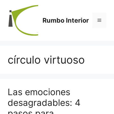
Saltar
al
contenido
Rumbo Interior
Menú
círculo virtuoso
Las emociones
desagradables: 4
pasos para