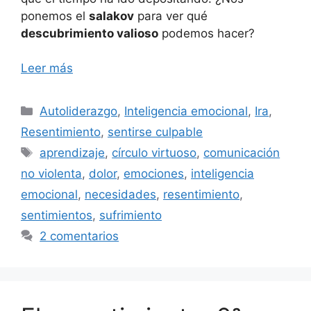
ponemos el
salakov
para ver qué
descubrimiento valioso
podemos hacer?
Leer más
Categorías
Autoliderazgo
,
Inteligencia emocional
,
Ira
,
Resentimiento
,
sentirse culpable
Etiquetas
aprendizaje
,
círculo virtuoso
,
comunicación
no violenta
,
dolor
,
emociones
,
inteligencia
emocional
,
necesidades
,
resentimiento
,
sentimientos
,
sufrimiento
2 comentarios