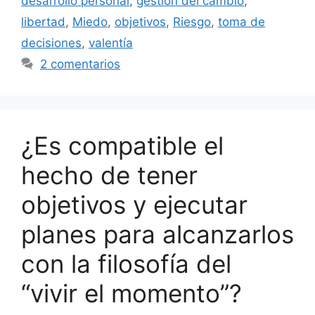
desarrollo personal
,
gestión del cambio
,
libertad
,
Miedo
,
objetivos
,
Riesgo
,
toma de
decisiones
,
valentía
2 comentarios
¿Es compatible el
hecho de tener
objetivos y ejecutar
planes para alcanzarlos
con la filosofía del
“vivir el momento”?