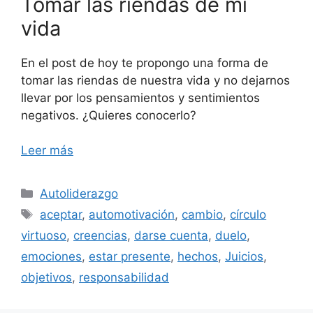
Tomar las riendas de mi
vida
En el post de hoy te propongo una forma de
tomar las riendas de nuestra vida y no dejarnos
llevar por los pensamientos y sentimientos
negativos. ¿Quieres conocerlo?
Leer más
Categorías
Autoliderazgo
Etiquetas
aceptar
,
automotivación
,
cambio
,
círculo
virtuoso
,
creencias
,
darse cuenta
,
duelo
,
emociones
,
estar presente
,
hechos
,
Juicios
,
objetivos
,
responsabilidad