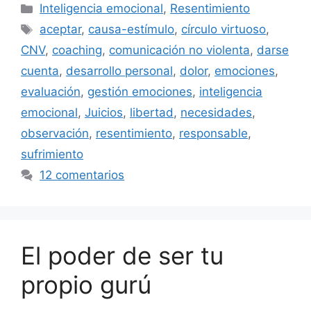
Categorías
Inteligencia emocional
,
Resentimiento
Etiquetas
aceptar
,
causa-estímulo
,
círculo virtuoso
,
CNV
,
coaching
,
comunicación no violenta
,
darse
cuenta
,
desarrollo personal
,
dolor
,
emociones
,
evaluación
,
gestión emociones
,
inteligencia
emocional
,
Juicios
,
libertad
,
necesidades
,
observación
,
resentimiento
,
responsable
,
sufrimiento
12 comentarios
El poder de ser tu
propio gurú