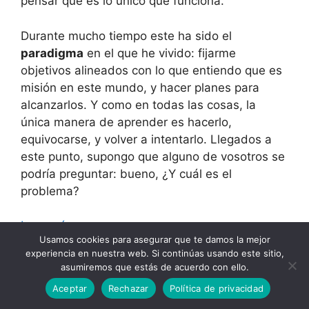
pensar que es lo único que funciona.
Durante mucho tiempo este ha sido el
paradigma
en el que he vivido: fijarme
objetivos alineados con lo que entiendo que es
misión en este mundo, y hacer planes para
alcanzarlos. Y como en todas las cosas, la
única manera de aprender es hacerlo,
equivocarse, y volver a intentarlo. Llegados a
este punto, supongo que alguno de vosotros se
podría preguntar: bueno, ¿Y cuál es el
problema?
Leer más
Usamos cookies para asegurar que te damos la mejor
experiencia en nuestra web. Si continúas usando este sitio,
Categorías
asumiremos que estás de acuerdo con ello.
Autoliderazgo
Etiquetas
círculo virtuoso
,
desarrollo personal
,
Aceptar
Rechazar
Política de privacidad