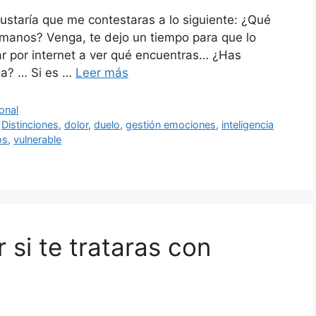
ustaría que me contestaras a lo siguiente: ¿Qué
manos? Venga, te dejo un tiempo para que lo
r por internet a ver qué encuentras… ¿Has
ga? … Si es …
Leer más
onal
,
Distinciones
,
dolor
,
duelo
,
gestión emociones
,
inteligencia
os
,
vulnerable
 si te trataras con