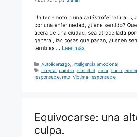
21/01/2015
por
admin
Un terremoto o una catástrofe natural, 
por una enfermedad, ¿tiene sentido? Que
acera de una ciudad, sea atropellada por
general, las cosas que pasan, ¿tienen s
terribles …
Leer más
Categorías
Autoliderazgo
,
Inteligencia emocional
Etiquetas
aceptar
,
cambio
,
dificultad
,
dolor
,
duelo
,
emoc
responsable
,
reto
,
Victima-responsable
Equivocarse: una alt
culpa.