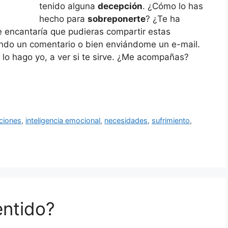
tenido alguna
decepción
. ¿Cómo lo has
hecho para
sobreponerte
? ¿Te ha
encantaría que pudieras compartir estas
jando un comentario o bien enviándome un e-mail.
 lo hago yo, a ver si te sirve. ¿Me acompañas?
ciones
,
inteligencia emocional
,
necesidades
,
sufrimiento
,
entido?