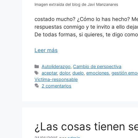
Imagen extraída del blog de Javi Manzanares
costado mucho? ¿Cómo lo has hecho? Me 
respuestas conmigo y te invito a ello de
De todas formas, si quieres, te digo como
Leer más
Categorías
Autoliderazgo
,
Cambio de perspectiva
Etiquetas
aceptar
,
dolor
,
duelo
,
emociones
,
gestión emo
Victima-responsable
2 comentarios
¿Las cosas tienen s