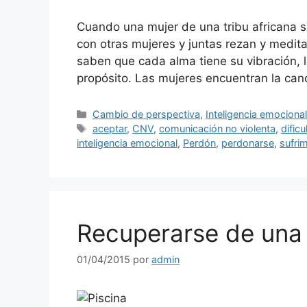
Cuando una mujer de una tribu africana 
con otras mujeres y juntas rezan y medita
saben que cada alma tiene su vibración, l
propósito. Las mujeres encuentran la can
Categorías
Cambio de perspectiva
,
Inteligencia emociona
Etiquetas
aceptar
,
CNV
,
comunicación no violenta
,
dificu
inteligencia emocional
,
Perdón
,
perdonarse
,
sufri
Recuperarse de una
01/04/2015
por
admin