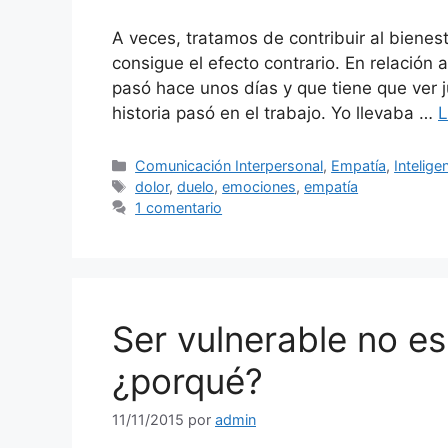
A veces, tratamos de contribuir al biene
consigue el efecto contrario. En relación
pasó hace unos días y que tiene que ver j
historia pasó en el trabajo. Yo llevaba …
L
Categorías
Comunicación Interpersonal
,
Empatía
,
Intelige
Etiquetas
dolor
,
duelo
,
emociones
,
empatía
1 comentario
Ser vulnerable no es
¿porqué?
11/11/2015
por
admin