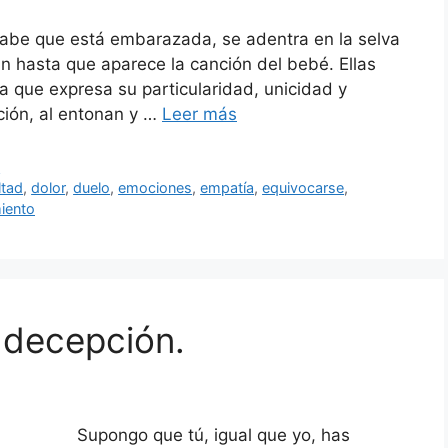
sabe que está embarazada, se adentra en la selva
n hasta que aparece la canción del bebé. Ellas
a que expresa su particularidad, unicidad y
ción, al entonan y …
Leer más
l
ltad
,
dolor
,
duelo
,
emociones
,
empatía
,
equivocarse
,
miento
 decepción.
Supongo que tú, igual que yo, has