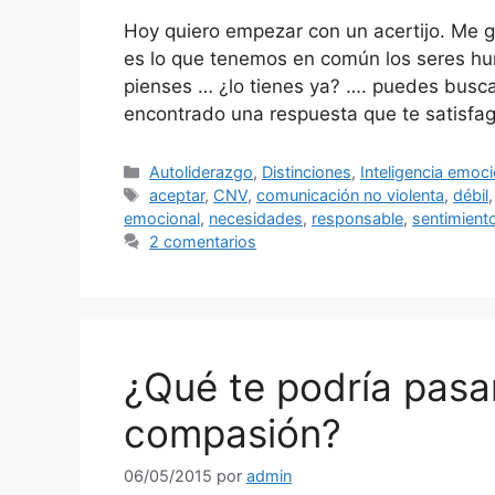
Hoy quiero empezar con un acertijo. Me g
es lo que tenemos en común los seres hu
pienses … ¿lo tienes ya? …. puedes busca
encontrado una respuesta que te satisfa
Categorías
Autoliderazgo
,
Distinciones
,
Inteligencia emoci
Etiquetas
aceptar
,
CNV
,
comunicación no violenta
,
débil
emocional
,
necesidades
,
responsable
,
sentimient
2 comentarios
¿Qué te podría pasar
compasión?
06/05/2015
por
admin