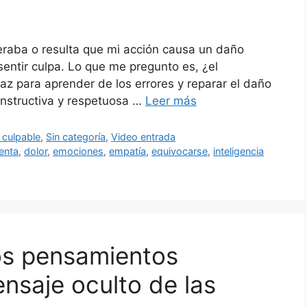
raba o resulta que mi acción causa un daño
sentir culpa. Lo que me pregunto es, ¿el
az para aprender de los errores y reparar el daño
nstructiva y respetuosa …
Leer más
 culpable
,
Sin categoría
,
Video entrada
enta
,
dolor
,
emociones
,
empatía
,
equivocarse
,
inteligencia
os pensamientos
nsaje oculto de las