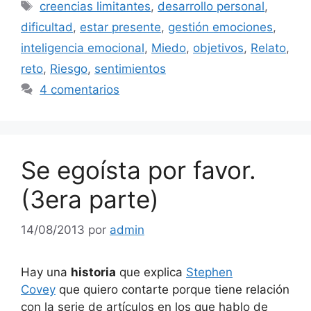
Etiquetas
creencias limitantes
,
desarrollo personal
,
dificultad
,
estar presente
,
gestión emociones
,
inteligencia emocional
,
Miedo
,
objetivos
,
Relato
,
reto
,
Riesgo
,
sentimientos
4 comentarios
Se egoísta por favor.
(3era parte)
14/08/2013
por
admin
Hay una
historia
que explica
Stephen
Covey
que quiero contarte porque tiene relación
con la serie de artículos en los que hablo de