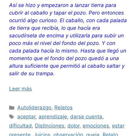
Así se hizo y empezaron a lanzar tierra para
cubrir al caballo y tapar el pozo. Pero entonces
ocurrió algo curioso. El caballo, con cada palada
de tierra que recibía, lo que hacía era
sacudírsela de encima y utilizarla para subir un
poco más el nivel del fondo del pozo. Y con
cada palada hacía lo mismo. Hasta que llegó un
momento que el fondo del pozo quedó a una
altura suficiente que permitió al caballo saltar y
salir de su trampa.
Leer más
Categorías
Autoliderazgo
,
Relatos
Etiquetas
aceptar
,
aprendizaje
,
darse cuenta
,
dificultad
,
Distinciones
,
dolor
,
emociones
,
estar
presente
,
Juicios
,
observación
,
queja
,
Relato
,