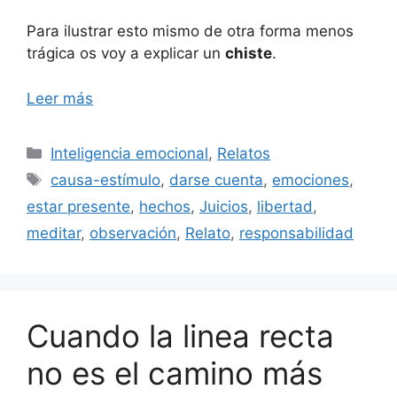
Para ilustrar esto mismo de otra forma menos
trágica os voy a explicar un
chiste
.
Leer más
Categorías
Inteligencia emocional
,
Relatos
Etiquetas
causa-estímulo
,
darse cuenta
,
emociones
,
estar presente
,
hechos
,
Juicios
,
libertad
,
meditar
,
observación
,
Relato
,
responsabilidad
Cuando la linea recta
no es el camino más