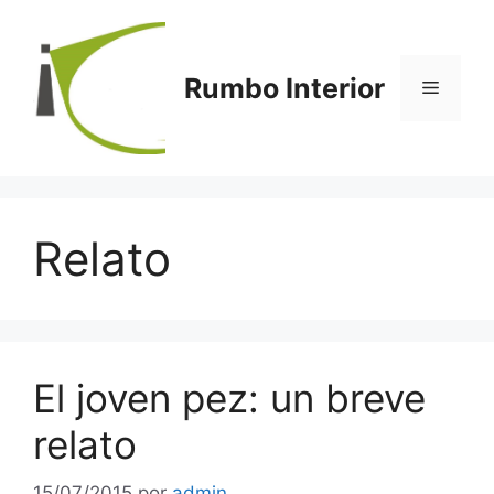
Saltar
al
contenido
Rumbo Interior
Menú
Relato
El joven pez: un breve
relato
15/07/2015
por
admin