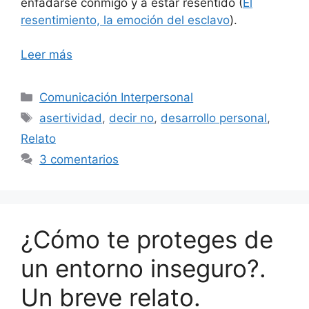
enfadarse conmigo y a estar resentido (
El
resentimiento, la emoción del esclavo
).
Leer más
Categorías
Comunicación Interpersonal
Etiquetas
asertividad
,
decir no
,
desarrollo personal
,
Relato
3 comentarios
¿Cómo te proteges de
un entorno inseguro?.
Un breve relato.