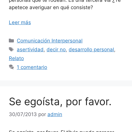
personas que te rodean. Es una tercera vía ¿Te
apetece averiguar en qué consiste?
Leer más
Categorías
Comunicación Interpersonal
Etiquetas
asertividad
,
decir no
,
desarrollo personal
,
Relato
1 comentario
Se egoísta, por favor.
30/07/2013
por
admin